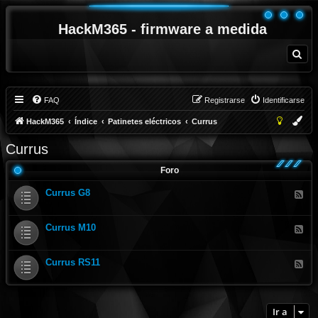
HackM365 - firmware a medida
B
u
s
c
a
r
FAQ
Registrarse
Identificarse
HackM365
Índice
Patinetes eléctricos
Currus
Currus
Foro
Currus G8
F
e
e
d
Currus M10
-
F
C
e
u
e
r
d
Currus RS11
r
-
F
u
C
e
s
u
e
G
r
d
8
r
-
u
C
Ir a
s
u