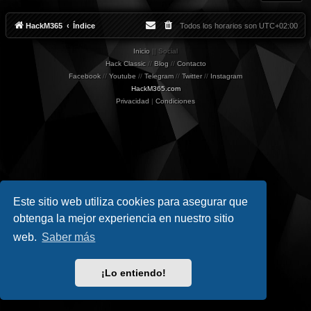
M
r
1
r
0
u
HackM365
Índice
Todos los horarios son
UTC+02:00
s
R
S
Inicio
|| Social
1
1
Hack Classic
//
Blog
//
Contacto
Facebook
//
Youtube
//
Telegram
//
Twitter
//
Instagram
HackM365.com
Privacidad
|
Condiciones
Este sitio web utiliza cookies para asegurar que
obtenga la mejor experiencia en nuestro sitio
web.
Saber más
¡Lo entiendo!