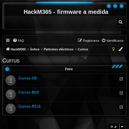
HackM365 - firmware a medida
B
u
s
c
a
r
FAQ
Registrarse
Identificarse
HackM365
Índice
Patinetes eléctricos
Currus
Currus
Foro
Currus G8
F
e
e
d
Currus M10
-
F
C
e
u
e
r
d
Currus RS11
r
-
F
u
C
e
s
u
e
G
r
d
8
r
-
u
C
Ir a
s
u