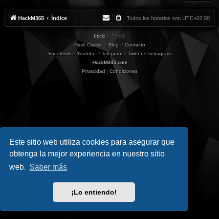
M
r
1
r
0
u
HackM365
Índice
Todos los horarios son
UTC+02:00
s
R
S
Inicio
|| Social
1
1
Hack Classic
//
Blog
//
Contacto
Facebook
//
Youtube
//
Telegram
//
Twitter
//
Instagram
HackM365.com
Privacidad
|
Condiciones
Este sitio web utiliza cookies para asegurar que
obtenga la mejor experiencia en nuestro sitio
web.
Saber más
¡Lo entiendo!