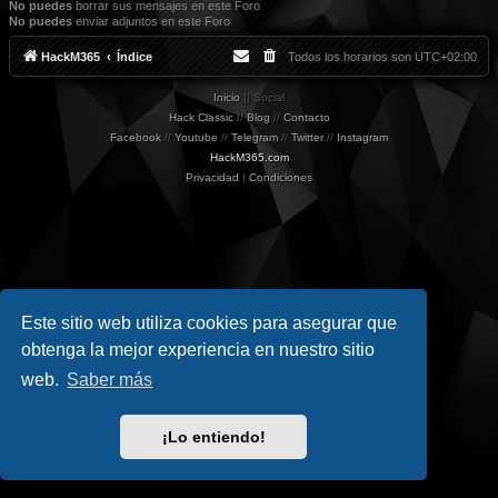
No puedes
borrar sus mensajes en este Foro
No puedes
enviar adjuntos en este Foro
HackM365
Índice
Todos los horarios son
UTC+02:00
Inicio
|| Social
Hack Classic
//
Blog
//
Contacto
Facebook
//
Youtube
//
Telegram
//
Twitter
//
Instagram
HackM365.com
Privacidad
|
Condiciones
Este sitio web utiliza cookies para asegurar que
obtenga la mejor experiencia en nuestro sitio
web.
Saber más
¡Lo entiendo!