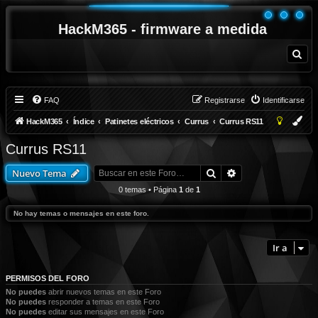
HackM365 - firmware a medida
B
u
s
c
a
r
FAQ
Registrarse
Identificarse
HackM365
Índice
Patinetes eléctricos
Currus
Currus RS11
Currus RS11
Buscar
Búsqueda avanza
Nuevo Tema
0 temas • Página
1
de
1
No hay temas o mensajes en este foro.
Ir a
PERMISOS DEL FORO
No puedes
abrir nuevos temas en este Foro
No puedes
responder a temas en este Foro
No puedes
editar sus mensajes en este Foro