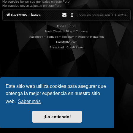
No puedes
borrar sus mensajes en este Foro
No puedes
enviar adjuntos en este Foro
HackM365
Índice
Todos los horarios son
UTC+02:00
Inicio
|| Social
Hack Classic
//
Blog
//
Contacto
Facebook
//
Youtube
//
Telegram
//
Twitter
//
Instagram
HackM365.com
Privacidad
|
Condiciones
Este sitio web utiliza cookies para asegurar que
obtenga la mejor experiencia en nuestro sitio
web.
Saber más
¡Lo entiendo!