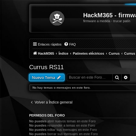
HackM365 - firmw
firmware a medida - trucar patín
Enlaces rápidos
FAQ
HackM365
Índice
Patinetes eléctricos
Currus
Currus
Currus RS11
Buscar
Bús
Nuevo Tema
No hay temas o mensajes en este foro.
Volver a Índice general
PERMISOS DEL FORO
No puedes
abrir nuevos temas en este Foro
No puedes
responder a temas en este Foro
No puedes
editar sus mensajes en este Foro
No puedes
borrar sus mensajes en este Foro