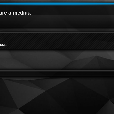
are a medida
 RS11
queda avanzada