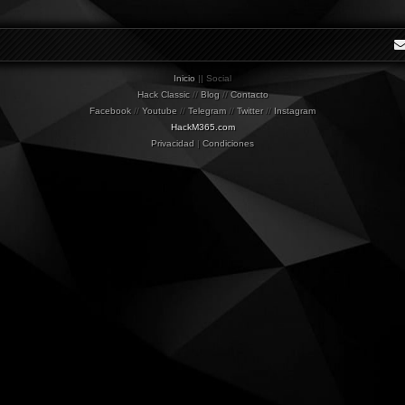
Inicio
|| Social
Hack Classic
//
Blog
//
Contacto
Facebook
//
Youtube
//
Telegram
//
Twitter
//
Instagram
HackM365.com
Privacidad
|
Condiciones