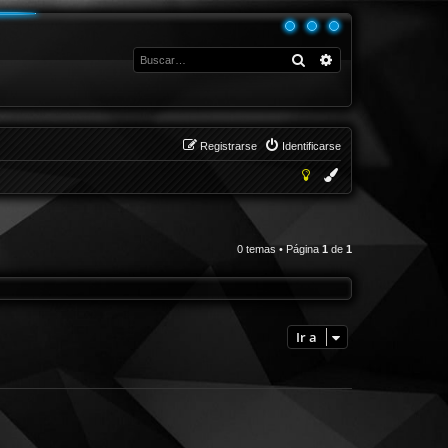
Buscar
Búsqueda avanza
Registrarse
Identificarse
0 temas • Página
1
de
1
Ir a