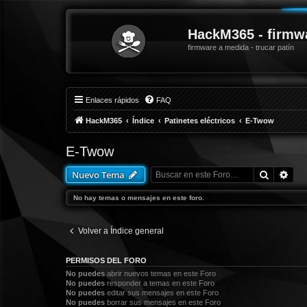
HackM365 - firmw
firmware a medida - trucar patín
Enlaces rápidos
FAQ
HackM365
Índice
Patinetes eléctricos
E-Twow
E-Twow
Buscar
Bús
Nuevo Tema
No hay temas o mensajes en este foro.
Volver a Índice general
PERMISOS DEL FORO
No puedes
abrir nuevos temas en este Foro
No puedes
responder a temas en este Foro
No puedes
editar sus mensajes en este Foro
No puedes
borrar sus mensajes en este Foro