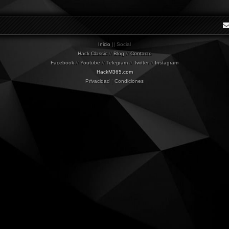
Inicio
|| Social
Hack Classic
//
Blog
//
Contacto
Facebook
//
Youtube
//
Telegram
//
Twitter
//
Instagram
HackM365.com
Privacidad
|
Condiciones