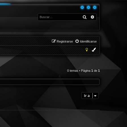
Buscar
Búsqueda avanza
Registrarse
Identificarse
0 temas • Página
1
de
1
Ir a