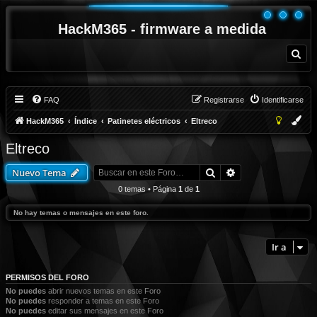
HackM365 - firmware a medida
B
u
s
c
a
r
FAQ
Registrarse
Identificarse
HackM365
Índice
Patinetes eléctricos
Eltreco
Eltreco
Buscar
Búsqueda avanza
Nuevo Tema
0 temas • Página
1
de
1
No hay temas o mensajes en este foro.
Ir a
PERMISOS DEL FORO
No puedes
abrir nuevos temas en este Foro
No puedes
responder a temas en este Foro
No puedes
editar sus mensajes en este Foro