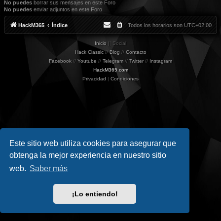
No puedes
borrar sus mensajes en este Foro
No puedes
enviar adjuntos en este Foro
HackM365
Índice
Todos los horarios son
UTC+02:00
Inicio
|| Social
Hack Classic
//
Blog
//
Contacto
Facebook
//
Youtube
//
Telegram
//
Twitter
//
Instagram
HackM365.com
Privacidad
|
Condiciones
Este sitio web utiliza cookies para asegurar que
obtenga la mejor experiencia en nuestro sitio
web.
Saber más
¡Lo entiendo!