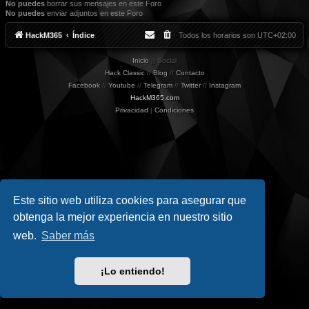
No puedes
borrar sus mensajes en este Foro
No puedes
enviar adjuntos en este Foro
HackM365
Índice
Todos los horarios son
UTC+02:00
Inicio
|| Social
Hack Classic
//
Blog
//
Contacto
Facebook
//
Youtube
//
Telegram
//
Twitter
//
Instagram
HackM365.com
Privacidad
|
Condiciones
Este sitio web utiliza cookies para asegurar que
obtenga la mejor experiencia en nuestro sitio
web.
Saber más
¡Lo entiendo!