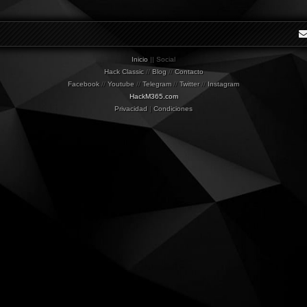
Inicio
|| Social
Hack Classic
//
Blog
//
Contacto
Facebook
//
Youtube
//
Telegram
//
Twitter
//
Instagram
HackM365.com
Privacidad
|
Condiciones