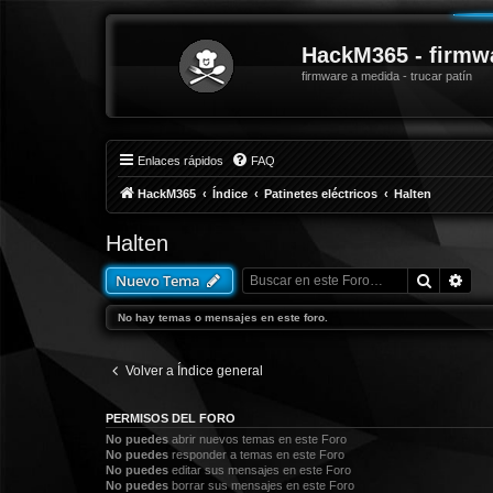
HackM365 - firmw
firmware a medida - trucar patín
Enlaces rápidos
FAQ
HackM365
Índice
Patinetes eléctricos
Halten
Halten
Buscar
Bús
Nuevo Tema
No hay temas o mensajes en este foro.
Volver a Índice general
PERMISOS DEL FORO
No puedes
abrir nuevos temas en este Foro
No puedes
responder a temas en este Foro
No puedes
editar sus mensajes en este Foro
No puedes
borrar sus mensajes en este Foro