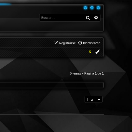
Buscar
Búsqueda avanza
Registrarse
Identificarse
0 temas • Página
1
de
1
Ir a