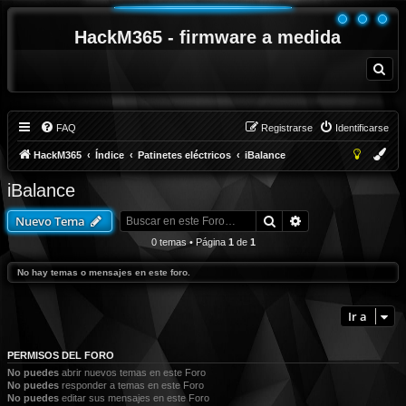
HackM365 - firmware a medida
B
u
s
c
a
r
FAQ
Registrarse
Identificarse
HackM365
Índice
Patinetes eléctricos
iBalance
iBalance
Buscar
Búsqueda avanza
Nuevo Tema
0 temas • Página
1
de
1
No hay temas o mensajes en este foro.
Ir a
PERMISOS DEL FORO
No puedes
abrir nuevos temas en este Foro
No puedes
responder a temas en este Foro
No puedes
editar sus mensajes en este Foro