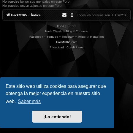
No puedes
borrar sus mensajes en este Foro
No puedes
enviar adjuntos en este Foro
HackM365
Índice
Todos los horarios son
UTC+02:00
Inicio
|| Social
Hack Classic
//
Blog
//
Contacto
Facebook
//
Youtube
//
Telegram
//
Twitter
//
Instagram
HackM365.com
Privacidad
|
Condiciones
Este sitio web utiliza cookies para asegurar que
obtenga la mejor experiencia en nuestro sitio
web.
Saber más
¡Lo entiendo!