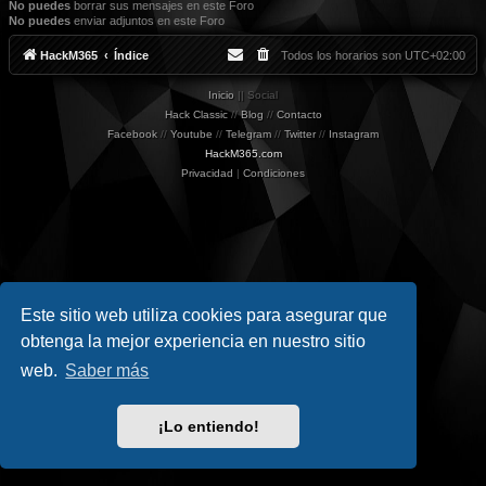
No puedes
borrar sus mensajes en este Foro
No puedes
enviar adjuntos en este Foro
HackM365
Índice
Todos los horarios son
UTC+02:00
Inicio
|| Social
Hack Classic
//
Blog
//
Contacto
Facebook
//
Youtube
//
Telegram
//
Twitter
//
Instagram
HackM365.com
Privacidad
|
Condiciones
Este sitio web utiliza cookies para asegurar que
obtenga la mejor experiencia en nuestro sitio
web.
Saber más
¡Lo entiendo!