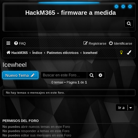
HackM365 - firmware a medida
B
u
s
c
a
r
FAQ
Registrarse
Identificarse
HackM365
Índice
Patinetes eléctricos
Icewheel
Icewheel
Buscar
Búsqueda avanza
Nuevo Tema
0 temas • Página
1
de
1
No hay temas o mensajes en este foro.
Ir a
PERMISOS DEL FORO
No puedes
abrir nuevos temas en este Foro
No puedes
responder a temas en este Foro
No puedes
editar sus mensajes en este Foro