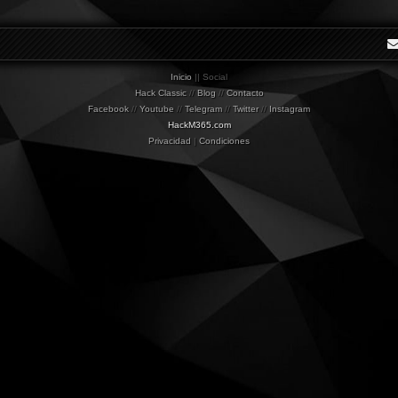
Inicio
|| Social
Hack Classic
//
Blog
//
Contacto
Facebook
//
Youtube
//
Telegram
//
Twitter
//
Instagram
HackM365.com
Privacidad
|
Condiciones