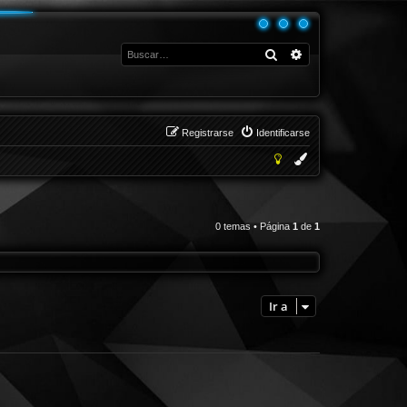
Buscar
Búsqueda avanza
Registrarse
Identificarse
0 temas • Página
1
de
1
Ir a