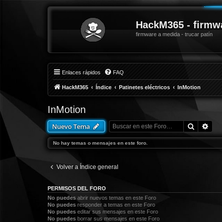
HackM365 - firmw
firmware a medida - trucar patín
Enlaces rápidos
FAQ
HackM365
Índice
Patinetes eléctricos
InMotion
InMotion
Buscar
Bús
Nuevo Tema
No hay temas o mensajes en este foro.
Volver a Índice general
PERMISOS DEL FORO
No puedes
abrir nuevos temas en este Foro
No puedes
responder a temas en este Foro
No puedes
editar sus mensajes en este Foro
No puedes
borrar sus mensajes en este Foro