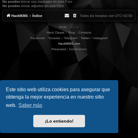
No puedes
borrar sus mensajes en este Foro
No puedes
enviar adjuntos en este Foro
HackM365
Índice
Todos los horarios son
UTC+02:00
Inicio
|| Social
Hack Classic
//
Blog
//
Contacto
Facebook
//
Youtube
//
Telegram
//
Twitter
//
Instagram
HackM365.com
Privacidad
|
Condiciones
Este sitio web utiliza cookies para asegurar que
obtenga la mejor experiencia en nuestro sitio
web.
Saber más
¡Lo entiendo!