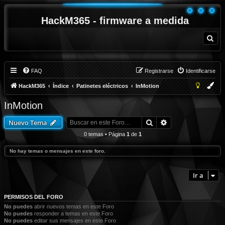
HackM365 - firmware a medida
B
u
s
c
a
r
FAQ
Registrarse
Identificarse
HackM365
Índice
Patinetes eléctricos
InMotion
InMotion
Buscar
Búsqueda avanza
Nuevo Tema
0 temas • Página
1
de
1
No hay temas o mensajes en este foro.
Ir a
PERMISOS DEL FORO
No puedes
abrir nuevos temas en este Foro
No puedes
responder a temas en este Foro
No puedes
editar sus mensajes en este Foro