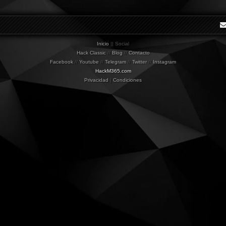
Inicio
|| Social
Hack Classic
//
Blog
//
Contacto
Facebook
//
Youtube
//
Telegram
//
Twitter
//
Instagram
HackM365.com
Privacidad
|
Condiciones