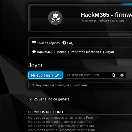
HackM365 - firmw
firmware a medida - trucar patín
Enlaces rápidos
FAQ
HackM365
Índice
Patinetes eléctricos
Joyor
Joyor
Buscar
Bús
Nuevo Tema
No hay temas o mensajes en este foro.
Volver a Índice general
PERMISOS DEL FORO
No puedes
abrir nuevos temas en este Foro
No puedes
responder a temas en este Foro
No puedes
editar sus mensajes en este Foro
No puedes
borrar sus mensajes en este Foro