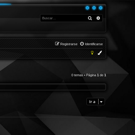
Buscar
Búsqueda avanza
Registrarse
Identificarse
0 temas • Página
1
de
1
Ir a