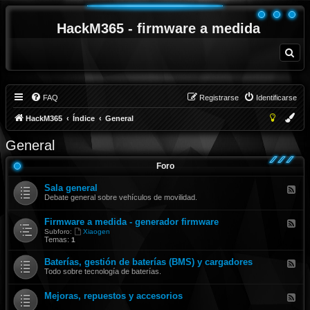
HackM365 - firmware a medida
B
u
s
c
a
r
FAQ
Registrarse
Identificarse
HackM365
Índice
General
General
Foro
Sala general
F
e
Debate general sobre vehículos de movilidad.
e
d
Firmware a medida - generador firmware
-
F
S
e
Subforo:
Xiaogen
a
e
Temas:
1
l
d
a
-
Baterías, gestión de baterías (BMS) y cargadores
F
g
F
e
Todo sobre tecnología de baterías.
e
i
e
n
r
d
e
m
Mejoras, repuestos y accesorios
-
r
F
w
B
a
e
a