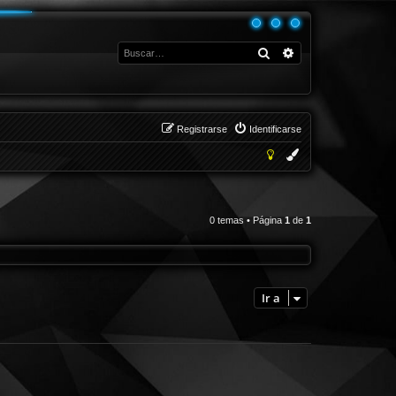
Buscar
Búsqueda avanza
Registrarse
Identificarse
0 temas • Página
1
de
1
Ir a