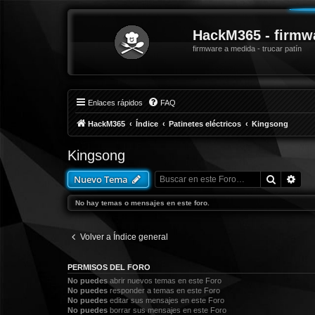
HackM365 - firmw
firmware a medida - trucar patín
Enlaces rápidos
FAQ
HackM365
Índice
Patinetes eléctricos
Kingsong
Kingsong
Buscar
Bús
Nuevo Tema
No hay temas o mensajes en este foro.
Volver a Índice general
PERMISOS DEL FORO
No puedes
abrir nuevos temas en este Foro
No puedes
responder a temas en este Foro
No puedes
editar sus mensajes en este Foro
No puedes
borrar sus mensajes en este Foro