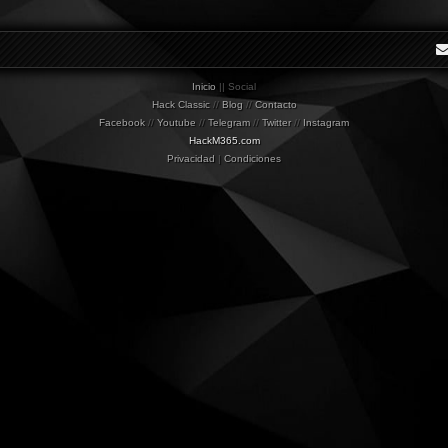
Inicio
|| Social
Hack Classic
//
Blog
//
Contacto
Facebook
//
Youtube
//
Telegram
//
Twitter
//
Instagram
HackM365.com
Privacidad
|
Condiciones