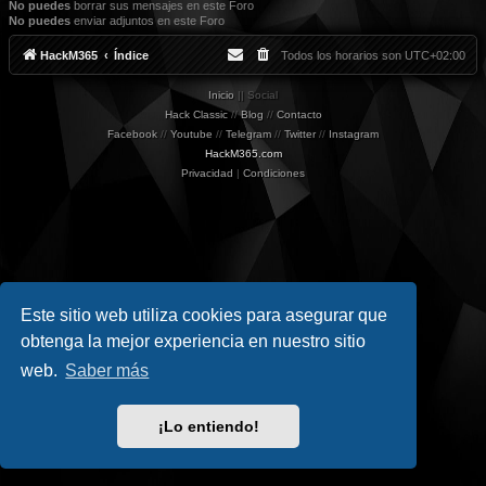
No puedes
borrar sus mensajes en este Foro
No puedes
enviar adjuntos en este Foro
HackM365
Índice
Todos los horarios son
UTC+02:00
Inicio
|| Social
Hack Classic
//
Blog
//
Contacto
Facebook
//
Youtube
//
Telegram
//
Twitter
//
Instagram
HackM365.com
Privacidad
|
Condiciones
Este sitio web utiliza cookies para asegurar que
obtenga la mejor experiencia en nuestro sitio
web.
Saber más
¡Lo entiendo!