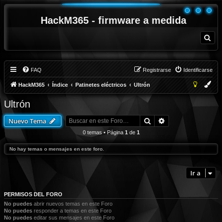
HackM365 - firmware a medida
B
u
s
c
a
r
FAQ
Registrarse
Identificarse
HackM365
Índice
Patinetes eléctricos
Ultrón
Ultrón
Buscar
Búsqueda avanza
Nuevo Tema
0 temas • Página
1
de
1
No hay temas o mensajes en este foro.
Ir a
PERMISOS DEL FORO
No puedes
abrir nuevos temas en este Foro
No puedes
responder a temas en este Foro
No puedes
editar sus mensajes en este Foro