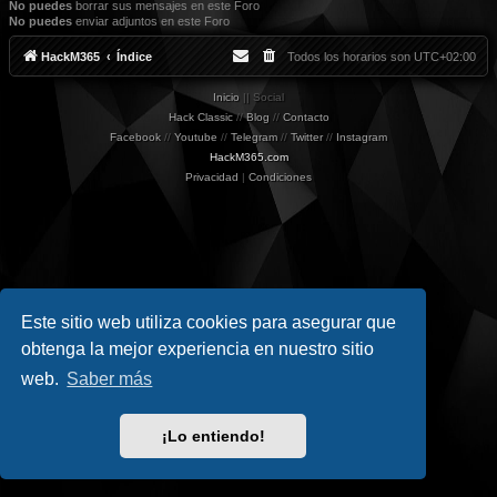
No puedes
borrar sus mensajes en este Foro
No puedes
enviar adjuntos en este Foro
HackM365
Índice
Todos los horarios son
UTC+02:00
Inicio
|| Social
Hack Classic
//
Blog
//
Contacto
Facebook
//
Youtube
//
Telegram
//
Twitter
//
Instagram
HackM365.com
Privacidad
|
Condiciones
Este sitio web utiliza cookies para asegurar que
obtenga la mejor experiencia en nuestro sitio
web.
Saber más
¡Lo entiendo!