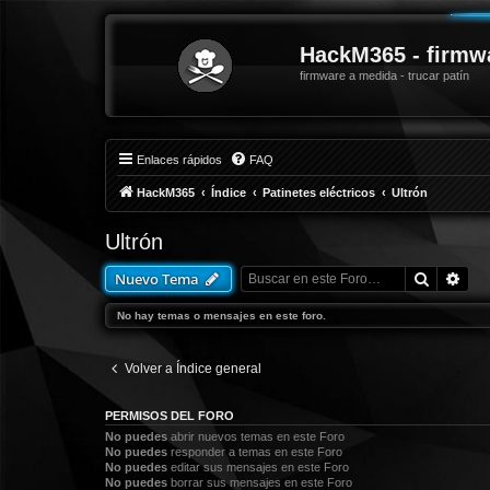
HackM365 - firmw
firmware a medida - trucar patín
Enlaces rápidos
FAQ
HackM365
Índice
Patinetes eléctricos
Ultrón
Ultrón
Buscar
Bús
Nuevo Tema
No hay temas o mensajes en este foro.
Volver a Índice general
PERMISOS DEL FORO
No puedes
abrir nuevos temas en este Foro
No puedes
responder a temas en este Foro
No puedes
editar sus mensajes en este Foro
No puedes
borrar sus mensajes en este Foro