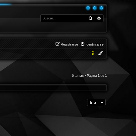
Buscar
Búsqueda avanza
Registrarse
Identificarse
0 temas • Página
1
de
1
Ir a