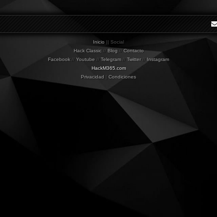
Inicio
|| Social
Hack Classic
//
Blog
//
Contacto
Facebook
//
Youtube
//
Telegram
//
Twitter
//
Instagram
HackM365.com
Privacidad
|
Condiciones