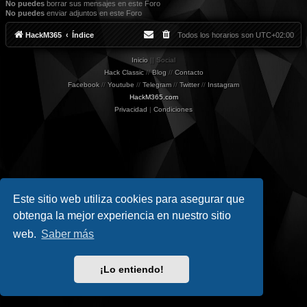
No puedes
borrar sus mensajes en este Foro
No puedes
enviar adjuntos en este Foro
HackM365
Índice
Todos los horarios son
UTC+02:00
Inicio
|| Social
Hack Classic
//
Blog
//
Contacto
Facebook
//
Youtube
//
Telegram
//
Twitter
//
Instagram
HackM365.com
Privacidad
|
Condiciones
Este sitio web utiliza cookies para asegurar que
obtenga la mejor experiencia en nuestro sitio
web.
Saber más
¡Lo entiendo!