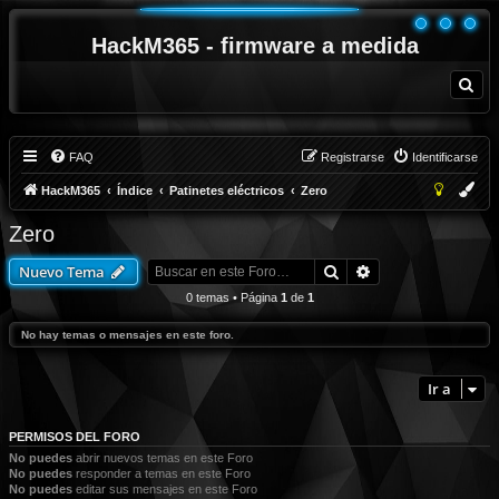
HackM365 - firmware a medida
B
u
s
c
a
r
FAQ
Registrarse
Identificarse
HackM365
Índice
Patinetes eléctricos
Zero
Zero
Buscar
Búsqueda avanza
Nuevo Tema
0 temas • Página
1
de
1
No hay temas o mensajes en este foro.
Ir a
PERMISOS DEL FORO
No puedes
abrir nuevos temas en este Foro
No puedes
responder a temas en este Foro
No puedes
editar sus mensajes en este Foro