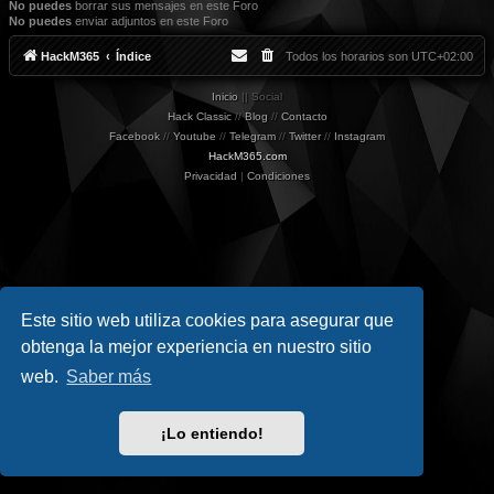
No puedes
borrar sus mensajes en este Foro
No puedes
enviar adjuntos en este Foro
HackM365
Índice
Todos los horarios son
UTC+02:00
Inicio
|| Social
Hack Classic
//
Blog
//
Contacto
Facebook
//
Youtube
//
Telegram
//
Twitter
//
Instagram
HackM365.com
Privacidad
|
Condiciones
Este sitio web utiliza cookies para asegurar que
obtenga la mejor experiencia en nuestro sitio
web.
Saber más
¡Lo entiendo!