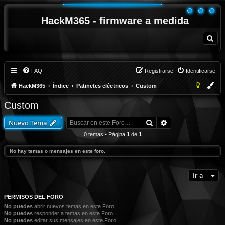
HackM365 - firmware a medida
B
u
s
c
a
r
FAQ
Registrarse
Identificarse
HackM365
Índice
Patinetes eléctricos
Custom
Custom
Buscar
Búsqueda avanza
Nuevo Tema
0 temas • Página
1
de
1
No hay temas o mensajes en este foro.
Ir a
PERMISOS DEL FORO
No puedes
abrir nuevos temas en este Foro
No puedes
responder a temas en este Foro
No puedes
editar sus mensajes en este Foro