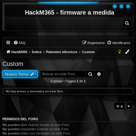
HackM365 - firmware a medida
B
u
s
c
a
r
FAQ
Registrarse
Identificarse
HackM365
Índice
Patinetes eléctricos
Custom
Custom
Buscar
Búsqueda avanza
Nuevo Tema
0 temas • Página
1
de
1
No hay temas o mensajes en este foro.
Ir a
PERMISOS DEL FORO
No puedes
abrir nuevos temas en este Foro
No puedes
responder a temas en este Foro
No puedes
editar sus mensajes en este Foro