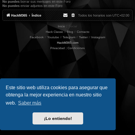
No puedes
borrar sus mensajes en este Foro
No puedes
enviar adjuntos en este Foro
HackM365
Índice
Todos los horarios son
UTC+02:00
Inicio
|| Social
Hack Classic
//
Blog
//
Contacto
Facebook
//
Youtube
//
Telegram
//
Twitter
//
Instagram
HackM365.com
Privacidad
|
Condiciones
Este sitio web utiliza cookies para asegurar que
obtenga la mejor experiencia en nuestro sitio
web.
Saber más
¡Lo entiendo!