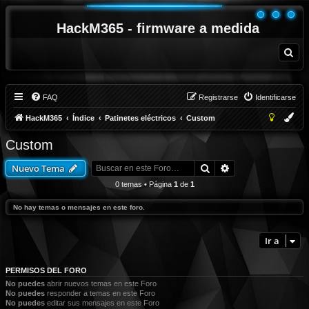
HackM365 - firmware a medida
B
u
s
c
a
r
FAQ
Registrarse
Identificarse
HackM365
Índice
Patinetes eléctricos
Custom
Custom
Buscar
Búsqueda avanza
Nuevo Tema
0 temas • Página
1
de
1
No hay temas o mensajes en este foro.
Ir a
PERMISOS DEL FORO
No puedes
abrir nuevos temas en este Foro
No puedes
responder a temas en este Foro
No puedes
editar sus mensajes en este Foro