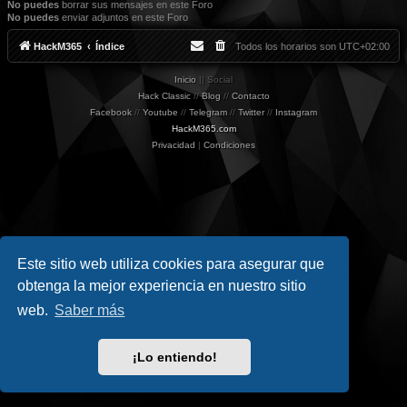
No puedes
borrar sus mensajes en este Foro
No puedes
enviar adjuntos en este Foro
HackM365
Índice
Todos los horarios son
UTC+02:00
Inicio
|| Social
Hack Classic
//
Blog
//
Contacto
Facebook
//
Youtube
//
Telegram
//
Twitter
//
Instagram
HackM365.com
Privacidad
|
Condiciones
Este sitio web utiliza cookies para asegurar que
obtenga la mejor experiencia en nuestro sitio
web.
Saber más
¡Lo entiendo!