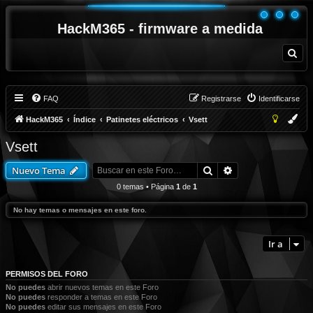
HackM365 - firmware a medida
B
u
s
c
a
r
FAQ
Registrarse
Identificarse
HackM365
Índice
Patinetes eléctricos
Vsett
Vsett
Buscar
Búsqueda avanza
Nuevo Tema
0 temas • Página
1
de
1
No hay temas o mensajes en este foro.
Ir a
PERMISOS DEL FORO
No puedes
abrir nuevos temas en este Foro
No puedes
responder a temas en este Foro
No puedes
editar sus mensajes en este Foro