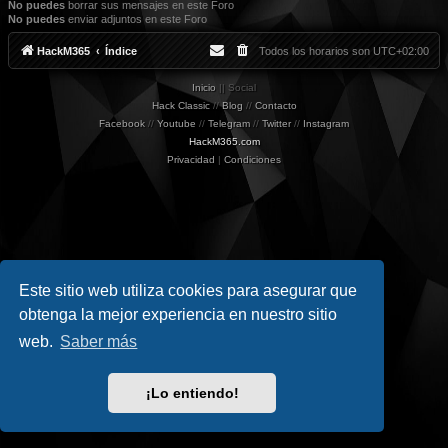
No puedes
borrar sus mensajes en este Foro
No puedes
enviar adjuntos en este Foro
HackM365
Índice
Todos los horarios son
UTC+02:00
Inicio
|| Social
Hack Classic
//
Blog
//
Contacto
Facebook
//
Youtube
//
Telegram
//
Twitter
//
Instagram
HackM365.com
Privacidad
|
Condiciones
Este sitio web utiliza cookies para asegurar que
obtenga la mejor experiencia en nuestro sitio
web.
Saber más
¡Lo entiendo!