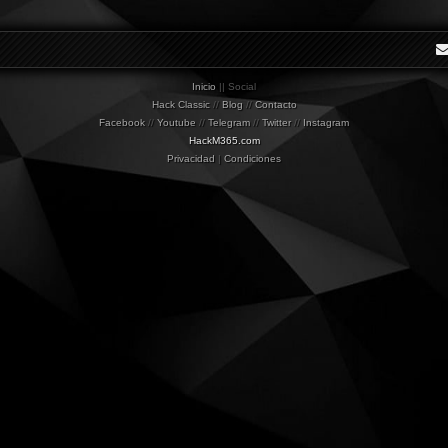
Inicio
|| Social
Hack Classic
//
Blog
//
Contacto
Facebook
//
Youtube
//
Telegram
//
Twitter
//
Instagram
HackM365.com
Privacidad
|
Condiciones