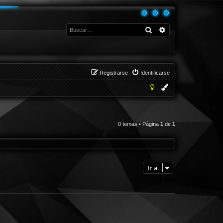
Buscar
Búsqueda avanza
Registrarse
Identificarse
0 temas • Página
1
de
1
Ir a