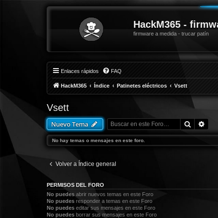
HackM365 - firmw
firmware a medida - trucar patín
Enlaces rápidos
FAQ
HackM365
Índice
Patinetes eléctricos
Vsett
Vsett
Buscar
Bús
Nuevo Tema
No hay temas o mensajes en este foro.
Volver a Índice general
PERMISOS DEL FORO
No puedes
abrir nuevos temas en este Foro
No puedes
responder a temas en este Foro
No puedes
editar sus mensajes en este Foro
No puedes
borrar sus mensajes en este Foro