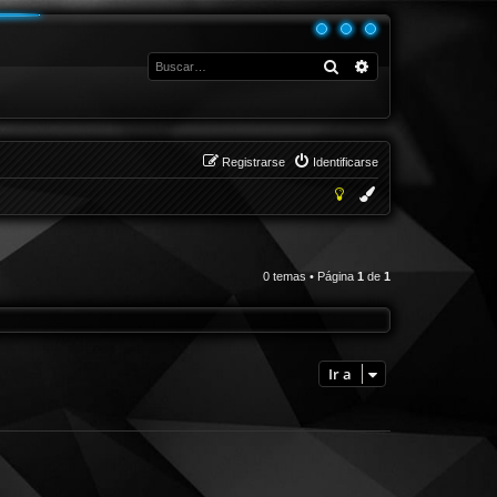
Buscar
Búsqueda avanza
Registrarse
Identificarse
0 temas • Página
1
de
1
Ir a