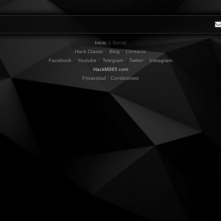
Inicio
|| Social
Hack Classic
//
Blog
//
Contacto
Facebook
//
Youtube
//
Telegram
//
Twitter
//
Instagram
HackM365.com
Privacidad
|
Condiciones