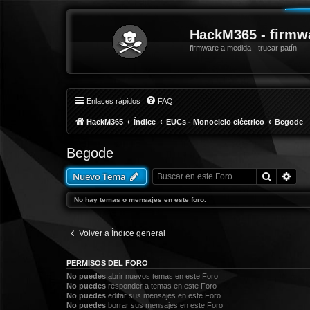
HackM365 - firmw
firmware a medida - trucar patín
Enlaces rápidos
FAQ
HackM365
Índice
EUCs - Monociclo eléctrico
Begode
Begode
Buscar
Bús
Nuevo Tema
No hay temas o mensajes en este foro.
Volver a Índice general
PERMISOS DEL FORO
No puedes
abrir nuevos temas en este Foro
No puedes
responder a temas en este Foro
No puedes
editar sus mensajes en este Foro
No puedes
borrar sus mensajes en este Foro