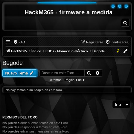
HackM365 - firmware a medida
B
u
s
c
a
r
FAQ
Registrarse
Identificarse
HackM365
Índice
EUCs - Monociclo eléctrico
Begode
Begode
Buscar
Búsqueda avanza
Nuevo Tema
0 temas • Página
1
de
1
No hay temas o mensajes en este foro.
Ir a
PERMISOS DEL FORO
No puedes
abrir nuevos temas en este Foro
No puedes
responder a temas en este Foro
No puedes
editar sus mensajes en este Foro