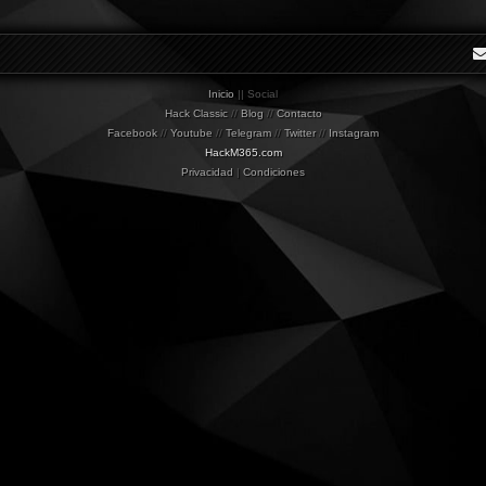
Inicio
|| Social
Hack Classic
//
Blog
//
Contacto
Facebook
//
Youtube
//
Telegram
//
Twitter
//
Instagram
HackM365.com
Privacidad
|
Condiciones