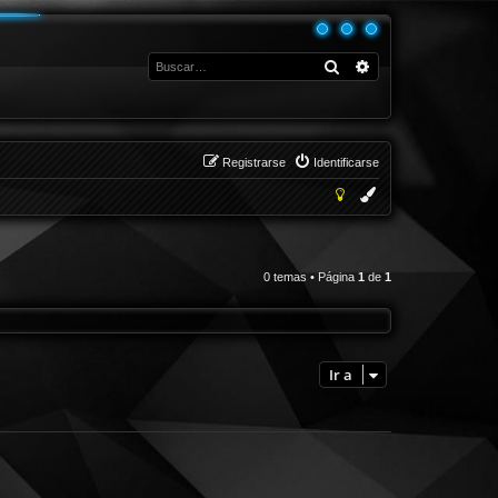
Buscar
Búsqueda avanza
Registrarse
Identificarse
0 temas • Página
1
de
1
Ir a