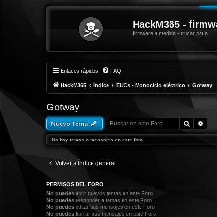
HackM365 - firmw
firmware a medida - trucar patín
Enlaces rápidos
FAQ
HackM365
Índice
EUCs - Monociclo eléctrico
Gotway
Gotway
Buscar
Bús
Nuevo Tema
No hay temas o mensajes en este foro.
Volver a Índice general
PERMISOS DEL FORO
No puedes
abrir nuevos temas en este Foro
No puedes
responder a temas en este Foro
No puedes
editar sus mensajes en este Foro
No puedes
borrar sus mensajes en este Foro