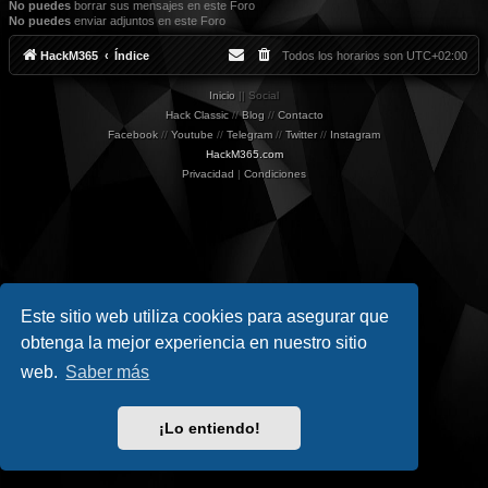
No puedes
borrar sus mensajes en este Foro
No puedes
enviar adjuntos en este Foro
HackM365
Índice
Todos los horarios son
UTC+02:00
Inicio
|| Social
Hack Classic
//
Blog
//
Contacto
Facebook
//
Youtube
//
Telegram
//
Twitter
//
Instagram
HackM365.com
Privacidad
|
Condiciones
Este sitio web utiliza cookies para asegurar que
obtenga la mejor experiencia en nuestro sitio
web.
Saber más
¡Lo entiendo!