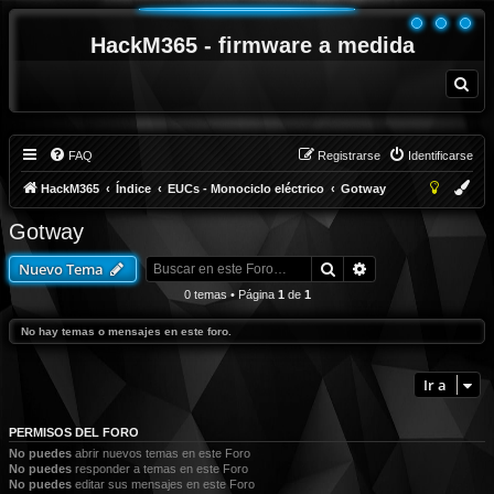
HackM365 - firmware a medida
B
u
s
c
a
r
FAQ
Registrarse
Identificarse
HackM365
Índice
EUCs - Monociclo eléctrico
Gotway
Gotway
Buscar
Búsqueda avanza
Nuevo Tema
0 temas • Página
1
de
1
No hay temas o mensajes en este foro.
Ir a
PERMISOS DEL FORO
No puedes
abrir nuevos temas en este Foro
No puedes
responder a temas en este Foro
No puedes
editar sus mensajes en este Foro