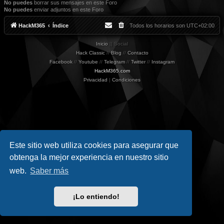
No puedes
borrar sus mensajes en este Foro
No puedes
enviar adjuntos en este Foro
HackM365
Índice
Todos los horarios son
UTC+02:00
Inicio
|| Social
Hack Classic
//
Blog
//
Contacto
Facebook
//
Youtube
//
Telegram
//
Twitter
//
Instagram
HackM365.com
Privacidad
|
Condiciones
Este sitio web utiliza cookies para asegurar que
obtenga la mejor experiencia en nuestro sitio
web.
Saber más
¡Lo entiendo!