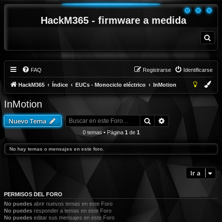
HackM365 - firmware a medida
B
u
s
c
a
r
FAQ
Registrarse
Identificarse
HackM365
Índice
EUCs - Monociclo eléctrico
InMotion
InMotion
Buscar
Búsqueda avanza
Nuevo Tema
0 temas • Página
1
de
1
No hay temas o mensajes en este foro.
Ir a
PERMISOS DEL FORO
No puedes
abrir nuevos temas en este Foro
No puedes
responder a temas en este Foro
No puedes
editar sus mensajes en este Foro