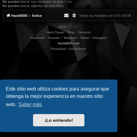
No puedes
borrar sus mensajes en este Foro
No puedes
enviar adjuntos en este Foro
HackM365
Índice
Todos los horarios son
UTC+02:00
Inicio
|| Social
Hack Classic
//
Blog
//
Contacto
Facebook
//
Youtube
//
Telegram
//
Twitter
//
Instagram
HackM365.com
Privacidad
|
Condiciones
Este sitio web utiliza cookies para asegurar que
obtenga la mejor experiencia en nuestro sitio
web.
Saber más
¡Lo entiendo!