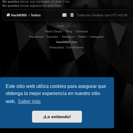
No puedes
borrar sus mensajes en este Foro
No puedes
enviar adjuntos en este Foro
HackM365
Índice
Todos los horarios son
UTC+02:00
Inicio
|| Social
Hack Classic
//
Blog
//
Contacto
Facebook
//
Youtube
//
Telegram
//
Twitter
//
Instagram
HackM365.com
Privacidad
|
Condiciones
Este sitio web utiliza cookies para asegurar que
obtenga la mejor experiencia en nuestro sitio
web.
Saber más
¡Lo entiendo!