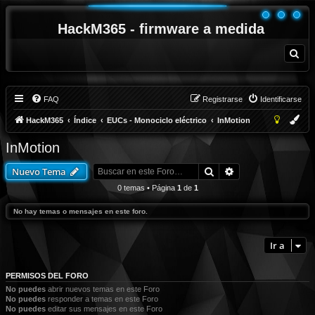
HackM365 - firmware a medida
B
u
s
c
a
r
FAQ
Registrarse
Identificarse
HackM365
Índice
EUCs - Monociclo eléctrico
InMotion
InMotion
Buscar
Búsqueda avanza
Nuevo Tema
0 temas • Página
1
de
1
No hay temas o mensajes en este foro.
Ir a
PERMISOS DEL FORO
No puedes
abrir nuevos temas en este Foro
No puedes
responder a temas en este Foro
No puedes
editar sus mensajes en este Foro