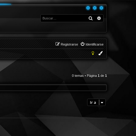
Buscar
Búsqueda avanza
Registrarse
Identificarse
0 temas • Página
1
de
1
Ir a