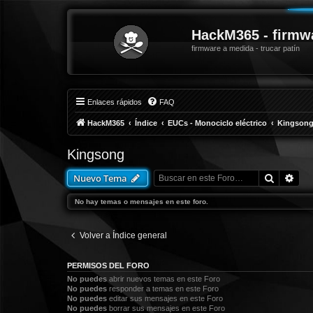
HackM365 - firmw
firmware a medida - trucar patín
Enlaces rápidos
FAQ
HackM365
Índice
EUCs - Monociclo eléctrico
Kingson
Kingsong
Buscar
Bús
Nuevo Tema
No hay temas o mensajes en este foro.
Volver a Índice general
PERMISOS DEL FORO
No puedes
abrir nuevos temas en este Foro
No puedes
responder a temas en este Foro
No puedes
editar sus mensajes en este Foro
No puedes
borrar sus mensajes en este Foro