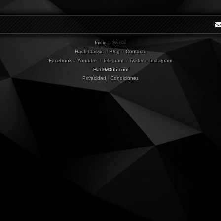
Inicio
|| Social
Hack Classic
//
Blog
//
Contacto
Facebook
//
Youtube
//
Telegram
//
Twitter
//
Instagram
HackM365.com
Privacidad
|
Condiciones