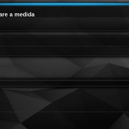
are a medida
g
queda avanzada