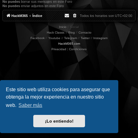
No puedes
borrar sus mensajes en este Foro
No puedes
enviar adjuntos en este Foro
HackM365
Índice
Todos los horarios son
UTC+02:00
Inicio
|| Social
Hack Classic
//
Blog
//
Contacto
Facebook
//
Youtube
//
Telegram
//
Twitter
//
Instagram
HackM365.com
Privacidad
|
Condiciones
Este sitio web utiliza cookies para asegurar que
obtenga la mejor experiencia en nuestro sitio
web.
Saber más
¡Lo entiendo!