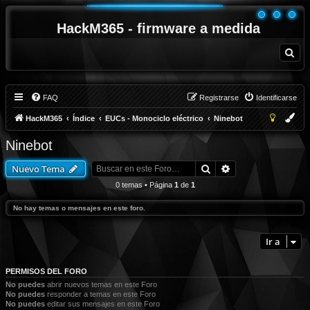
HackM365 - firmware a medida
B
u
s
c
a
r
FAQ
Registrarse
Identificarse
HackM365
Índice
EUCs - Monociclo eléctrico
Ninebot
Ninebot
Buscar
Búsqueda avanza
Nuevo Tema
0 temas • Página
1
de
1
No hay temas o mensajes en este foro.
Ir a
PERMISOS DEL FORO
No puedes
abrir nuevos temas en este Foro
No puedes
responder a temas en este Foro
No puedes
editar sus mensajes en este Foro