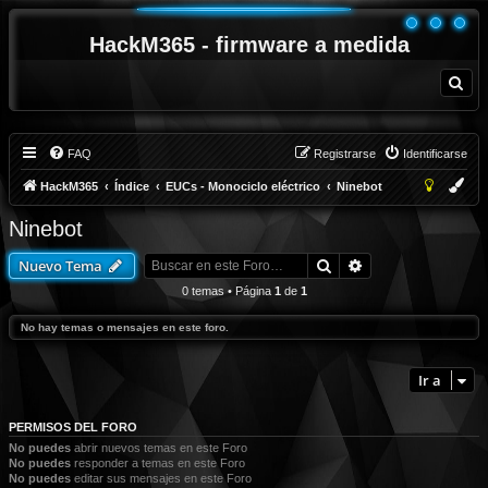
HackM365 - firmware a medida
B
u
s
c
a
r
FAQ
Registrarse
Identificarse
HackM365
Índice
EUCs - Monociclo eléctrico
Ninebot
Ninebot
Buscar
Búsqueda avanza
Nuevo Tema
0 temas • Página
1
de
1
No hay temas o mensajes en este foro.
Ir a
PERMISOS DEL FORO
No puedes
abrir nuevos temas en este Foro
No puedes
responder a temas en este Foro
No puedes
editar sus mensajes en este Foro