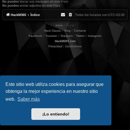
No puedes
borrar sus mensajes en este Foro
No puedes
enviar adjuntos en este Foro
HackM365
Índice
Todos los horarios son
UTC+02:00
Inicio
|| Social
Hack Classic
//
Blog
//
Contacto
Facebook
//
Youtube
//
Telegram
//
Twitter
//
Instagram
HackM365.com
Privacidad
|
Condiciones
Este sitio web utiliza cookies para asegurar que
obtenga la mejor experiencia en nuestro sitio
web.
Saber más
¡Lo entiendo!