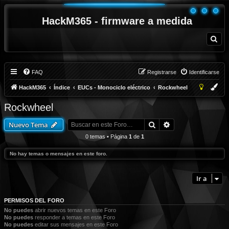
HackM365 - firmware a medida
B
u
s
c
a
r
FAQ
Registrarse
Identificarse
HackM365
Índice
EUCs - Monociclo eléctrico
Rockwheel
Rockwheel
Buscar
Búsqueda avanza
Nuevo Tema
0 temas • Página
1
de
1
No hay temas o mensajes en este foro.
Ir a
PERMISOS DEL FORO
No puedes
abrir nuevos temas en este Foro
No puedes
responder a temas en este Foro
No puedes
editar sus mensajes en este Foro