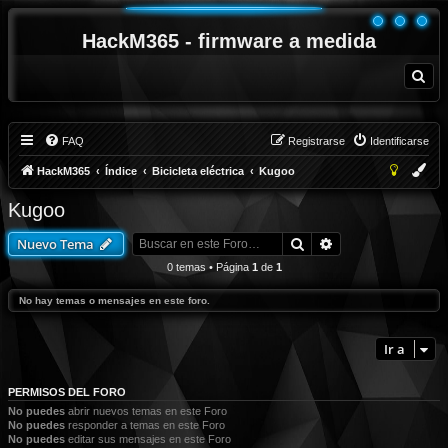
HackM365 - firmware a medida
B
u
s
c
a
r
FAQ
Registrarse
Identificarse
HackM365
Índice
Bicicleta eléctrica
Kugoo
Kugoo
Buscar
Búsqueda avanza
Nuevo Tema
0 temas • Página
1
de
1
No hay temas o mensajes en este foro.
Ir a
PERMISOS DEL FORO
No puedes
abrir nuevos temas en este Foro
No puedes
responder a temas en este Foro
No puedes
editar sus mensajes en este Foro