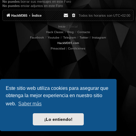
No puedes
borrar sus mensajes en este Foro
No puedes
enviar adjuntos en este Foro
HackM365
Índice
Todos los horarios son
UTC+02:00
Inicio
|| Social
Hack Classic
//
Blog
//
Contacto
Facebook
//
Youtube
//
Telegram
//
Twitter
//
Instagram
HackM365.com
Privacidad
|
Condiciones
Este sitio web utiliza cookies para asegurar que
obtenga la mejor experiencia en nuestro sitio
web.
Saber más
¡Lo entiendo!