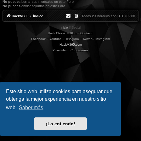
No puedes
borrar sus mensajes en este Foro
No puedes
enviar adjuntos en este Foro
HackM365
Índice
Todos los horarios son
UTC+02:00
Inicio
|| Social
Hack Classic
//
Blog
//
Contacto
Facebook
//
Youtube
//
Telegram
//
Twitter
//
Instagram
HackM365.com
Privacidad
|
Condiciones
Este sitio web utiliza cookies para asegurar que
obtenga la mejor experiencia en nuestro sitio
web.
Saber más
¡Lo entiendo!