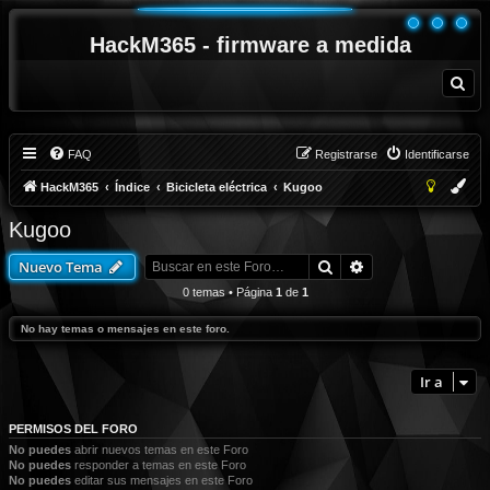
HackM365 - firmware a medida
B
u
s
c
a
r
FAQ
Registrarse
Identificarse
HackM365
Índice
Bicicleta eléctrica
Kugoo
Kugoo
Buscar
Búsqueda avanza
Nuevo Tema
0 temas • Página
1
de
1
No hay temas o mensajes en este foro.
Ir a
PERMISOS DEL FORO
No puedes
abrir nuevos temas en este Foro
No puedes
responder a temas en este Foro
No puedes
editar sus mensajes en este Foro