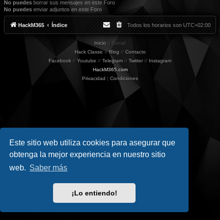
No puedes
borrar sus mensajes en este Foro
No puedes
enviar adjuntos en este Foro
HackM365
Índice
Todos los horarios son
UTC+02:00
Inicio
|| Social
Hack Classic
//
Blog
//
Contacto
Facebook
//
Youtube
//
Telegram
//
Twitter
//
Instagram
HackM365.com
Privacidad
|
Condiciones
Este sitio web utiliza cookies para asegurar que
obtenga la mejor experiencia en nuestro sitio
web.
Saber más
¡Lo entiendo!