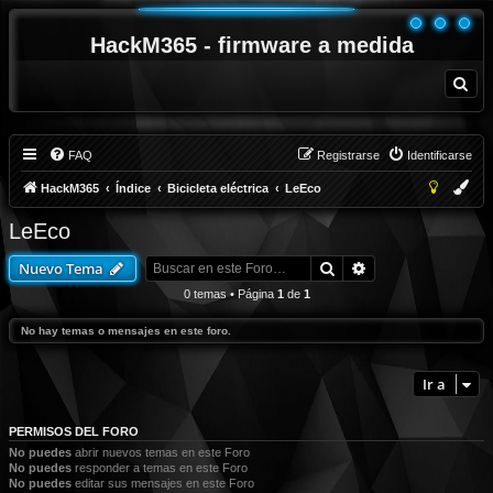
HackM365 - firmware a medida
B
u
s
c
a
r
FAQ
Registrarse
Identificarse
HackM365
Índice
Bicicleta eléctrica
LeEco
LeEco
Buscar
Búsqueda avanza
Nuevo Tema
0 temas • Página
1
de
1
No hay temas o mensajes en este foro.
Ir a
PERMISOS DEL FORO
No puedes
abrir nuevos temas en este Foro
No puedes
responder a temas en este Foro
No puedes
editar sus mensajes en este Foro