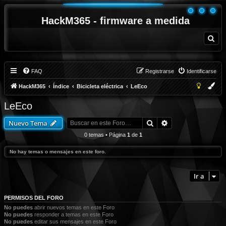
HackM365 - firmware a medida
B
u
s
c
a
r
FAQ
Registrarse
Identificarse
HackM365
Índice
Bicicleta eléctrica
LeEco
LeEco
Buscar
Búsqueda avanza
Nuevo Tema
0 temas • Página
1
de
1
No hay temas o mensajes en este foro.
Ir a
PERMISOS DEL FORO
No puedes
abrir nuevos temas en este Foro
No puedes
responder a temas en este Foro
No puedes
editar sus mensajes en este Foro