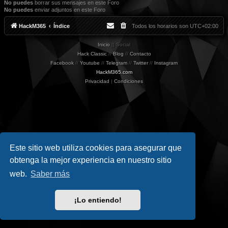
No puedes
borrar sus mensajes en este Foro
No puedes
enviar adjuntos en este Foro
HackM365
Índice
Todos los horarios son
UTC+02:00
Inicio
|| Social
Hack Classic
//
Blog
//
Contacto
Facebook
//
Youtube
//
Telegram
//
Twitter
//
Instagram
HackM365.com
Privacidad
|
Condiciones
Este sitio web utiliza cookies para asegurar que
obtenga la mejor experiencia en nuestro sitio
web.
Saber más
¡Lo entiendo!