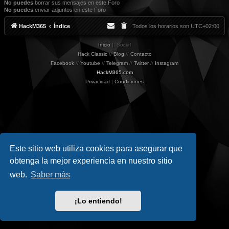
No puedes
borrar sus mensajes en este Foro
No puedes
enviar adjuntos en este Foro
HackM365
Índice
Todos los horarios son
UTC+02:00
Inicio
|| Social
Hack Classic
//
Blog
//
Contacto
Facebook
//
Youtube
//
Telegram
//
Twitter
//
Instagram
HackM365.com
Privacidad
|
Condiciones
Este sitio web utiliza cookies para asegurar que
obtenga la mejor experiencia en nuestro sitio
web.
Saber más
¡Lo entiendo!