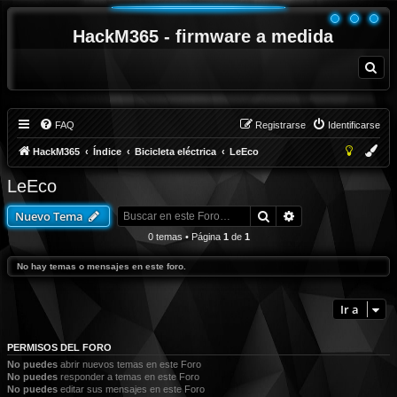
HackM365 - firmware a medida
B
u
s
c
a
r
FAQ
Registrarse
Identificarse
HackM365
Índice
Bicicleta eléctrica
LeEco
LeEco
Buscar
Búsqueda avanza
Nuevo Tema
0 temas • Página
1
de
1
No hay temas o mensajes en este foro.
Ir a
PERMISOS DEL FORO
No puedes
abrir nuevos temas en este Foro
No puedes
responder a temas en este Foro
No puedes
editar sus mensajes en este Foro