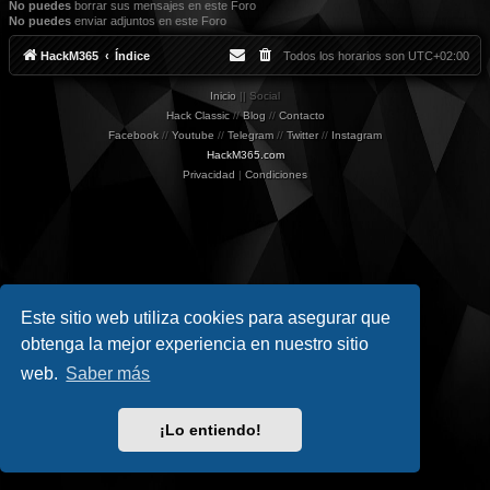
No puedes
borrar sus mensajes en este Foro
No puedes
enviar adjuntos en este Foro
HackM365
Índice
Todos los horarios son
UTC+02:00
Inicio
|| Social
Hack Classic
//
Blog
//
Contacto
Facebook
//
Youtube
//
Telegram
//
Twitter
//
Instagram
HackM365.com
Privacidad
|
Condiciones
Este sitio web utiliza cookies para asegurar que
obtenga la mejor experiencia en nuestro sitio
web.
Saber más
¡Lo entiendo!