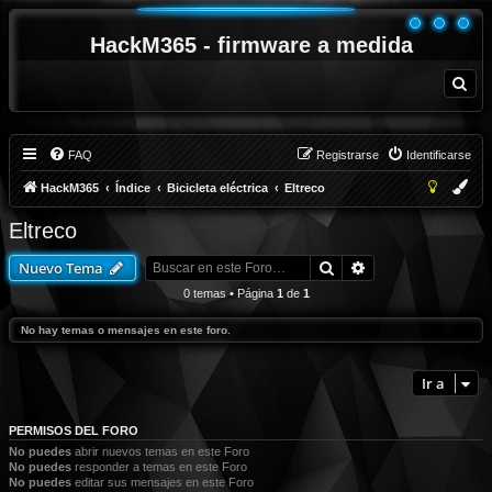
HackM365 - firmware a medida
B
u
s
c
a
r
FAQ
Registrarse
Identificarse
HackM365
Índice
Bicicleta eléctrica
Eltreco
Eltreco
Buscar
Búsqueda avanza
Nuevo Tema
0 temas • Página
1
de
1
No hay temas o mensajes en este foro.
Ir a
PERMISOS DEL FORO
No puedes
abrir nuevos temas en este Foro
No puedes
responder a temas en este Foro
No puedes
editar sus mensajes en este Foro