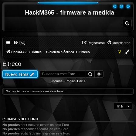
HackM365 - firmware a medida
B
u
s
c
a
r
FAQ
Registrarse
Identificarse
HackM365
Índice
Bicicleta eléctrica
Eltreco
Eltreco
Buscar
Búsqueda avanza
Nuevo Tema
0 temas • Página
1
de
1
No hay temas o mensajes en este foro.
Ir a
PERMISOS DEL FORO
No puedes
abrir nuevos temas en este Foro
No puedes
responder a temas en este Foro
No puedes
editar sus mensajes en este Foro