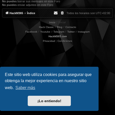
No puedes
borrar sus mensajes en este Foro
No puedes
enviar adjuntos en este Foro
HackM365
Índice
Todos los horarios son
UTC+02:00
Inicio
|| Social
Hack Classic
//
Blog
//
Contacto
Facebook
//
Youtube
//
Telegram
//
Twitter
//
Instagram
HackM365.com
Privacidad
|
Condiciones
Este sitio web utiliza cookies para asegurar que
obtenga la mejor experiencia en nuestro sitio
web.
Saber más
¡Lo entiendo!