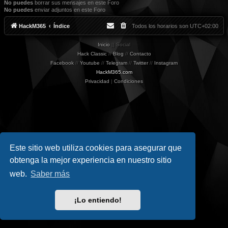
No puedes
borrar sus mensajes en este Foro
No puedes
enviar adjuntos en este Foro
HackM365
Índice
Todos los horarios son
UTC+02:00
Inicio
|| Social
Hack Classic
//
Blog
//
Contacto
Facebook
//
Youtube
//
Telegram
//
Twitter
//
Instagram
HackM365.com
Privacidad
|
Condiciones
Este sitio web utiliza cookies para asegurar que
obtenga la mejor experiencia en nuestro sitio
web.
Saber más
¡Lo entiendo!