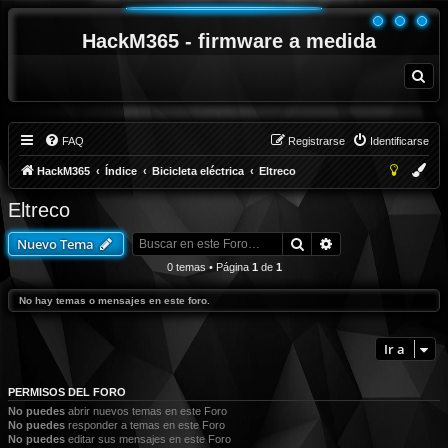
HackM365 - firmware a medida
B
u
s
c
a
r
FAQ
Registrarse
Identificarse
HackM365
Índice
Bicicleta eléctrica
Eltreco
Eltreco
Buscar
Búsqueda avanza
Nuevo Tema
0 temas • Página
1
de
1
No hay temas o mensajes en este foro.
Ir a
PERMISOS DEL FORO
No puedes
abrir nuevos temas en este Foro
No puedes
responder a temas en este Foro
No puedes
editar sus mensajes en este Foro