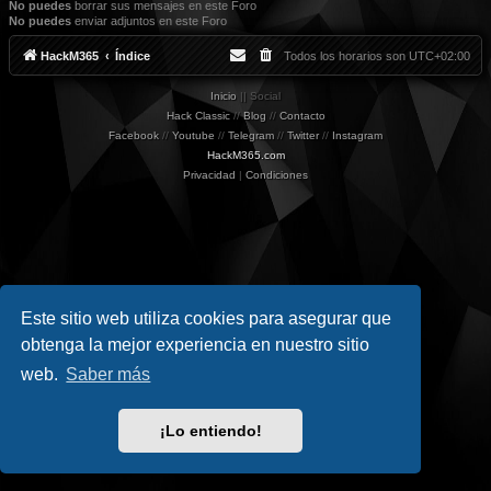
No puedes
borrar sus mensajes en este Foro
No puedes
enviar adjuntos en este Foro
HackM365
Índice
Todos los horarios son
UTC+02:00
Inicio
|| Social
Hack Classic
//
Blog
//
Contacto
Facebook
//
Youtube
//
Telegram
//
Twitter
//
Instagram
HackM365.com
Privacidad
|
Condiciones
Este sitio web utiliza cookies para asegurar que
obtenga la mejor experiencia en nuestro sitio
web.
Saber más
¡Lo entiendo!