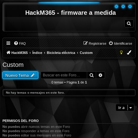
HackM365 - firmware a medida
B
u
s
c
a
r
FAQ
Registrarse
Identificarse
HackM365
Índice
Bicicleta eléctrica
Custom
Custom
Buscar
Búsqueda avanza
Nuevo Tema
0 temas • Página
1
de
1
No hay temas o mensajes en este foro.
Ir a
PERMISOS DEL FORO
No puedes
abrir nuevos temas en este Foro
No puedes
responder a temas en este Foro
No puedes
editar sus mensajes en este Foro