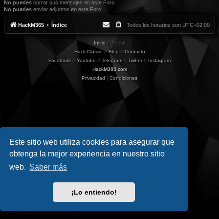
No puedes
borrar sus mensajes en este Foro
No puedes
enviar adjuntos en este Foro
HackM365
Índice
Todos los horarios son
UTC+02:00
Inicio
|| Social
Hack Classic
//
Blog
//
Contacto
Facebook
//
Youtube
//
Telegram
//
Twitter
//
Instagram
HackM365.com
Privacidad
|
Condiciones
Este sitio web utiliza cookies para asegurar que
obtenga la mejor experiencia en nuestro sitio
web.
Saber más
¡Lo entiendo!