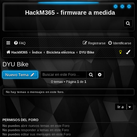
HackM365 - firmware a medida
B
u
s
c
a
r
FAQ
Registrarse
Identificarse
HackM365
Índice
Bicicleta eléctrica
DYU Bike
DYU Bike
Buscar
Búsqueda avanza
Nuevo Tema
0 temas • Página
1
de
1
No hay temas o mensajes en este foro.
Ir a
PERMISOS DEL FORO
No puedes
abrir nuevos temas en este Foro
No puedes
responder a temas en este Foro
No puedes
editar sus mensajes en este Foro