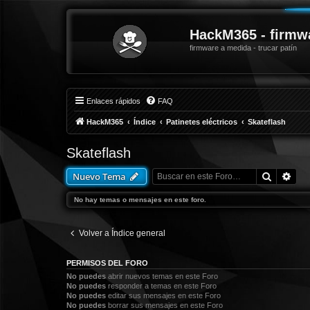
HackM365 - firmw
firmware a medida - trucar patín
Enlaces rápidos
FAQ
HackM365
Índice
Patinetes eléctricos
Skateflash
Skateflash
Buscar
Bús
Nuevo Tema
No hay temas o mensajes en este foro.
Volver a Índice general
PERMISOS DEL FORO
No puedes
abrir nuevos temas en este Foro
No puedes
responder a temas en este Foro
No puedes
editar sus mensajes en este Foro
No puedes
borrar sus mensajes en este Foro