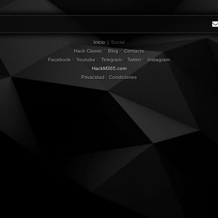
Inicio
|| Social
Hack Classic
//
Blog
//
Contacto
Facebook
//
Youtube
//
Telegram
//
Twitter
//
Instagram
HackM365.com
Privacidad
|
Condiciones