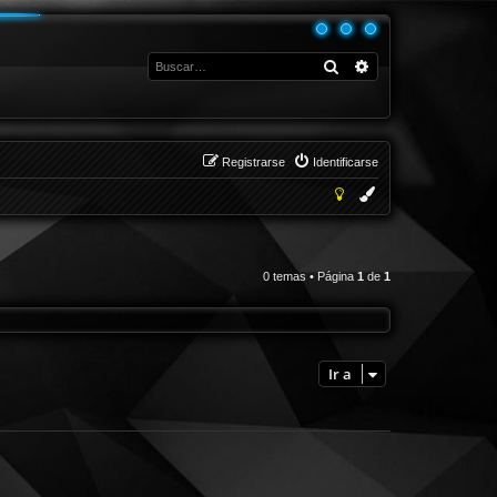
Buscar
Búsqueda avanza
Registrarse
Identificarse
0 temas • Página
1
de
1
Ir a