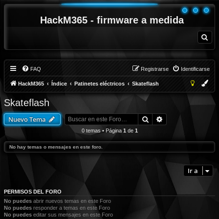
HackM365 - firmware a medida
B
u
s
c
a
r
FAQ
Registrarse
Identificarse
HackM365
Índice
Patinetes eléctricos
Skateflash
Skateflash
Buscar
Búsqueda avanza
Nuevo Tema
0 temas • Página
1
de
1
No hay temas o mensajes en este foro.
Ir a
PERMISOS DEL FORO
No puedes
abrir nuevos temas en este Foro
No puedes
responder a temas en este Foro
No puedes
editar sus mensajes en este Foro