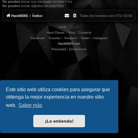
No puedes
borrar sus mensajes en este Foro
No puedes
enviar adjuntos en este Foro
HackM365
Índice
Todos los horarios son
UTC+02:00
Inicio
|| Social
Hack Classic
//
Blog
//
Contacto
Facebook
//
Youtube
//
Telegram
//
Twitter
//
Instagram
HackM365.com
Privacidad
|
Condiciones
Este sitio web utiliza cookies para asegurar que
obtenga la mejor experiencia en nuestro sitio
web.
Saber más
¡Lo entiendo!