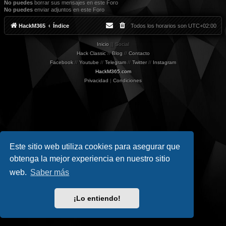
No puedes
borrar sus mensajes en este Foro
No puedes
enviar adjuntos en este Foro
HackM365
Índice
Todos los horarios son
UTC+02:00
Inicio
|| Social
Hack Classic
//
Blog
//
Contacto
Facebook
//
Youtube
//
Telegram
//
Twitter
//
Instagram
HackM365.com
Privacidad
|
Condiciones
Este sitio web utiliza cookies para asegurar que
obtenga la mejor experiencia en nuestro sitio
web.
Saber más
¡Lo entiendo!