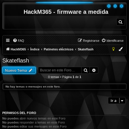
HackM365 - firmware a medida
B
u
s
c
a
r
FAQ
Registrarse
Identificarse
HackM365
Índice
Patinetes eléctricos
Skateflash
Skateflash
Buscar
Búsqueda avanza
Nuevo Tema
0 temas • Página
1
de
1
No hay temas o mensajes en este foro.
Ir a
PERMISOS DEL FORO
No puedes
abrir nuevos temas en este Foro
No puedes
responder a temas en este Foro
No puedes
editar sus mensajes en este Foro